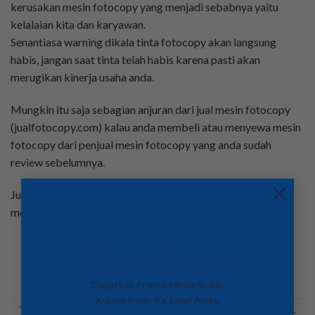
kerusakan mesin fotocopy yang menjadi sebabnya yaitu
kelalaian kita dan karyawan.
Senantiasa warning dikala tinta fotocopy akan langsung
habis, jangan saat tinta telah habis karena pasti akan
merugikan kinerja usaha anda.
Mungkin itu saja sebagian anjuran dari jual mesin fotocopy
(jualfotocopy.com) kalau anda membeli atau menyewa mesin
fotocopy dari penjual mesin fotocopy yang anda sudah
review sebelumnya.
×
Jual Mesin Fotocopy (JualFotocopy.com) memasarkan dan
meyewakan mesin fotocopy dengan harga yang terjangkau.
Subscribe Newsletter
Dapatkan Promo Menarik dan
Kupon Kode Ke Email Anda.
This entry was posted in
Jual Mesin Fotocopy
. Bookmark the
permalink
.