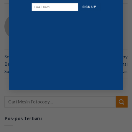
BOS MESINFOTOCOPY
Sewa Mesin Fotocopy Baru
Sewa Mesin Fotocopy
Bergaransi Berkualitas
Rekondisi Bergaransi
Subang
Berkualitas Berkualitas
Pos-pos Terbaru