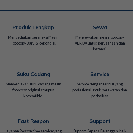
Produk Lengkap
Sewa
Menyediakan beraneka Mesin
Menyewakan mesin fotocopy
Fotocopy Baru & Rekondisi.
XEROX untuk perusahaan dan
instansi.
Suku Cadang
Service
Menyediakan suku cadang mesin
Service dengan teknisi yang
fotocopy original ataupun
profesional untuk perawatan dan
kompatible.
perbaikan
Fast Respon
Support
Layanan Respon time service yang
Support Kepada Pelanggan, baik