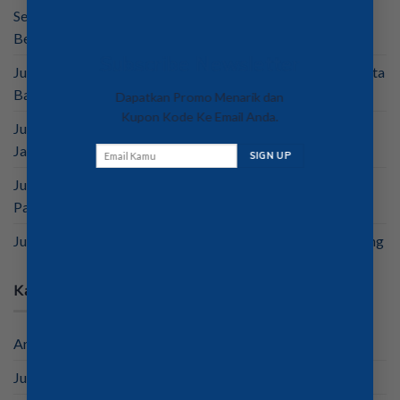
Sewa Mesin Fotocopy Harian di Jakarta Depok Bogor
Bekasi Tangerang
Subscribe Newsletter
Jual dan Sewa Mesin Fotocopy di Pantai Indah Kapuk Jakarta
Barat
Dapatkan Promo Menarik dan
Kupon Kode Ke Email Anda.
Jual Mesin Fotocopy Berbagai Jenis Merek Berkualitas di
Jakarta
Jual Mesin Fotocopy Bekas Bergaransi Berkualitas
Palembang
Jual Mesin Fotocopy Rekondisi Murah Berkualitas Semarang
Kategori
Artikel
Jual Mesin Fotocopy