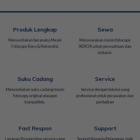
Produk Lengkap
Sewa
Menyediakan beraneka Mesin
Menyewakan mesin fotocopy
Fotocopy Baru & Rekondisi.
XEROX untuk perusahaan dan
instansi.
Suku Cadang
Service
Menyediakan suku cadang mesin
Service dengan teknisi yang
fotocopy original ataupun
profesional untuk perawatan dan
kompatible.
perbaikan
Fast Respon
Support
Layanan Respon time service yang
Support Kepada Pelanggan, baik