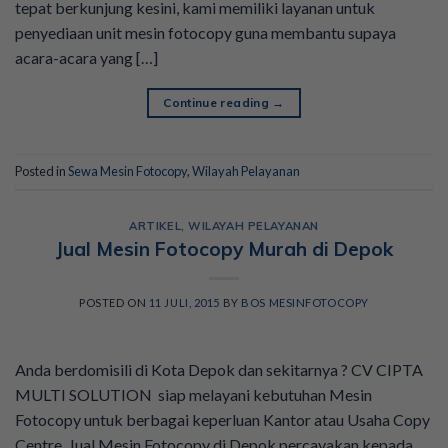
tepat berkunjung kesini, kami memiliki layanan untuk
penyediaan unit mesin fotocopy guna membantu supaya
acara-acara yang […]
Continue reading
→
Posted in
Sewa Mesin Fotocopy
,
Wilayah Pelayanan
ARTIKEL
,
WILAYAH PELAYANAN
Jual Mesin Fotocopy Murah di Depok
POSTED ON
11 JULI, 2015
BY
BOS MESINFOTOCOPY
Anda berdomisili di Kota Depok dan sekitarnya ? CV CIPTA
MULTI SOLUTION siap melayani kebutuhan Mesin
Fotocopy untuk berbagai keperluan Kantor atau Usaha Copy
Centre. Jual Mesin Fotocopy di Depok percayakan kepada