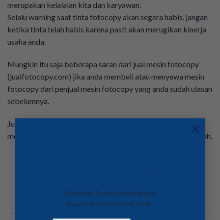
merupakan kelalaian kita dan karyawan.
Selalu warning saat tinta fotocopy akan segera habis, jangan
ketika tinta telah habis karena pasti akan merugikan kinerja
usaha anda.
Mungkin itu saja beberapa saran dari jual mesin fotocopy
(jualfotocopy.com) jika anda membeli atau menyewa mesin
fotocopy dari penjual mesin fotocopy yang anda sudah ulasan
sebelumnya.
×
Jual Mesin Fotocopy (JualFotocopy.com) memasarkan dan
meyewakan mesin fotocopy dengan harga yang relatif murah.
Subscribe Newsletter
Dapatkan Promo Menarik dan
Kupon Kode Ke Email Anda.
This entry was posted in
Jual Mesin Fotocopy
. Bookmark the
permalink
.