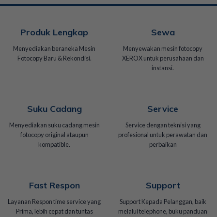
Produk Lengkap
Sewa
Menyediakan beraneka Mesin
Menyewakan mesin fotocopy
Fotocopy Baru & Rekondisi.
XEROX untuk perusahaan dan
instansi.
Suku Cadang
Service
Menyediakan suku cadang mesin
Service dengan teknisi yang
fotocopy original ataupun
profesional untuk perawatan dan
kompatible.
perbaikan
Fast Respon
Support
Layanan Respon time service yang
Support Kepada Pelanggan, baik
Prima, lebih cepat dan tuntas
melalui telephone, buku panduan