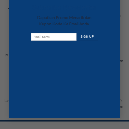
Subscribe Newsletter
Menyediakan beraneka Mesin
Menyewakan mesin fotocopy
Fotocopy Baru & Rekondisi.
XEROX untuk perusahaan dan
Dapatkan Promo Menarik dan
instansi.
Kupon Kode Ke Email Anda.
Suku Cadang
Service
Menyediakan suku cadang mesin
Service dengan teknisi yang
fotocopy original ataupun
profesional untuk perawatan dan
kompatible.
perbaikan
Fast Respon
Support
Layanan Respon time service yang
Support Kepada Pelanggan, baik
Prima, lebih cepat dan tuntas
melalui telephone, buku panduan
maupun video tutorial