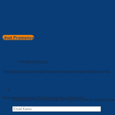
Mau Promo Bulan Ini...? Yuk lihat sek
Lihat Promonya
Beranda
/
Mesin Fotocopy
Saring
Tidak ada produk yang ditemukan sesuai dengan pilihan Anda.
Produk Lengkap
Subscribe Newsletter
Menyediakan beraneka Mesin Fotocopy Baru & Rekondisi.
Dapatkan Promo Menarik dan Kupon Kode Ke Email Anda