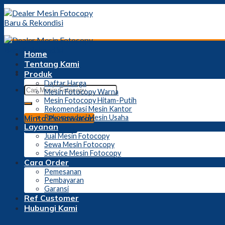
Skip
to
content
Home
Tentang Kami
Produk
Daftar Harga
Mesin Fotocopy Warna
Mesin Fotocopy Hitam-Putih
Rekomendasi Mesin Kantor
Minta Penawaran
Rekomendasi Mesin Usaha
Layanan
Daftar Harga
Jual Mesin Fotocopy
Sewa Mesin Fotocopy
Service Mesin Fotocopy
Cara Order
Pemesanan
Pembayaran
Garansi
Ref Customer
Hubungi Kami