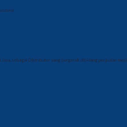
 tutorial
Jasa, sebagai Distributor yang bergerak dibidang penjualan mes
0812 1000 8595