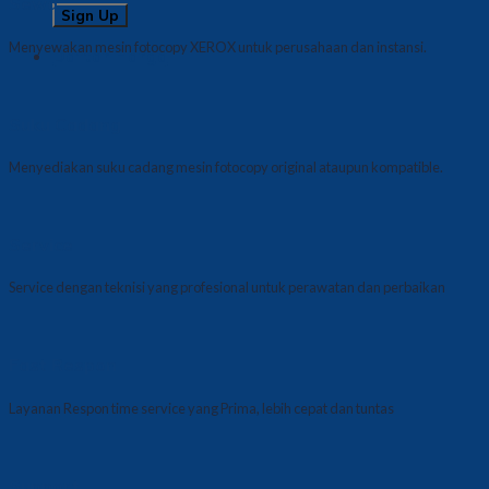
Sewa
Menyewakan mesin fotocopy XEROX untuk perusahaan dan instansi.
Daftar Harga
Suku Cadang
Menyediakan suku cadang mesin fotocopy original ataupun kompatible.
Service
Service dengan teknisi yang profesional untuk perawatan dan perbaikan
Fast Respon
Layanan Respon time service yang Prima, lebih cepat dan tuntas
Support