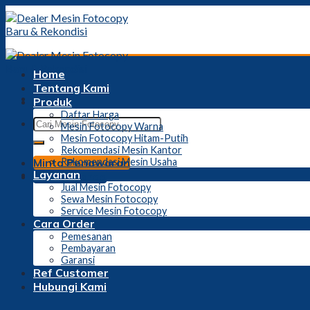
Skip
to
content
Home
Tentang Kami
Produk
Daftar Harga
Mesin Fotocopy Warna
Mesin Fotocopy Hitam-Putih
Rekomendasi Mesin Kantor
Minta Penawaran
Rekomendasi Mesin Usaha
Layanan
Daftar Harga
Jual Mesin Fotocopy
Sewa Mesin Fotocopy
Service Mesin Fotocopy
Cara Order
Pemesanan
Pembayaran
Garansi
Ref Customer
Hubungi Kami