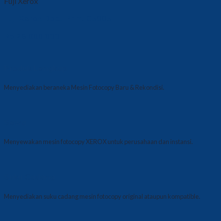
Fuji Xerox
Fuji Xerox Docu Print C5005
Rp
28.000.000
Produk Lengkap
Menyediakan beraneka Mesin Fotocopy Baru & Rekondisi.
Sewa
Menyewakan mesin fotocopy XEROX untuk perusahaan dan instansi.
Suku Cadang
Menyediakan suku cadang mesin fotocopy original ataupun kompatible.