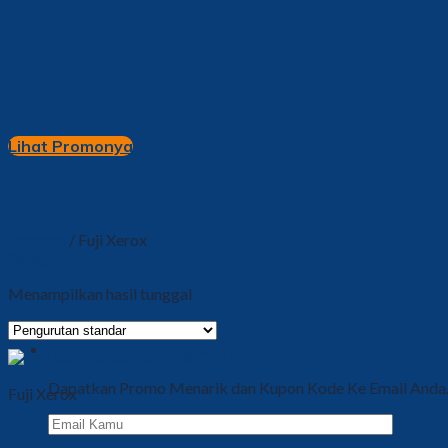
Mau Promo Bulan Ini...? Yuk lihat sek
Lihat Promonya
Beranda
/
Fuji Xerox
Saring
Menampilkan hasil tunggal
Subscribe Newsletter
Dapatkan Promo Menarik dan Kupon Kode Ke Email Anda
Fuji Xerox
Fuji Xerox Apeos Port IV C3370