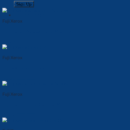
Rp
32.000.000
Daftar Harga
Fuji Xerox
Fuji Xerox Apeos Port IV C7780
Rp
75.000.000
Fuji Xerox
Fuji Xerox Color C70
Rp
95.000.000
Fuji Xerox
Fuji Xerox Docu Centre IV 3060
Rp
17.000.000